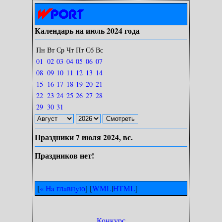
Календарь на июль 2024 года
Пн
Вт
Ср
Чт
Пт
Сб
Вс
01
02
03
04
05
06
07
08
09
10
11
12
13
14
15
16
17
18
19
20
21
22
23
24
25
26
27
28
29
30
31
Праздники 7 июля 2024, вс.
Праздников нет!
[
« Ha глaвнyю
] [
WML
|
HTML
]
Конкурс